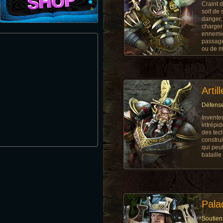
Craint d
soif de 
danger, 
charger
ennemie
passage
ou de m
Artil
Défense
Invente
intrépid
des tec
constru
qui peut
bataille
Pala
Soutien