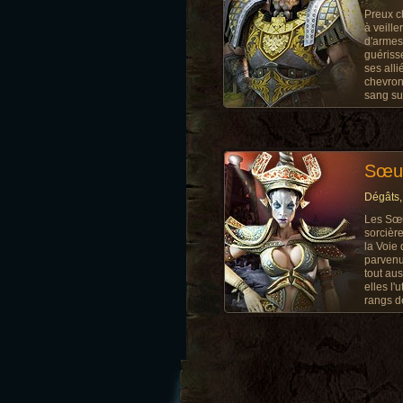
Preux c
à veill
d'armes,
guérisse
ses alli
chevron
sang sur
Sœur
Dégâts,
Les Sœu
sorcière
la Voie
parvenu
tout aus
elles l'
rangs d